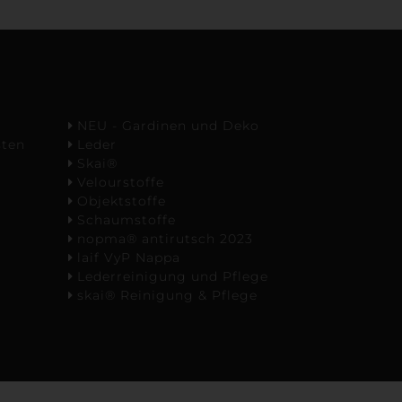
NEU - Gardinen und Deko
sten
Leder
Skai®
Velourstoffe
Objektstoffe
Schaumstoffe
nopma® antirutsch 2023
laif VyP Nappa
Lederreinigung und Pflege
skai® Reinigung & Pflege