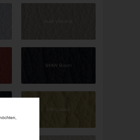
Audi Valcona
BMW Bison
MB Classic
 möchten,