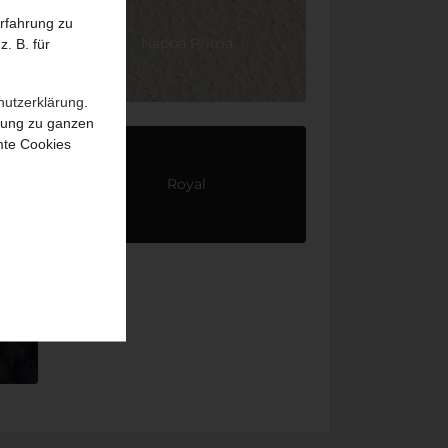
Erfahrung zu
23)
Nappa Prima
. B. für
hutzerklärung
.
igung zu ganzen
mte Cookies
Royal