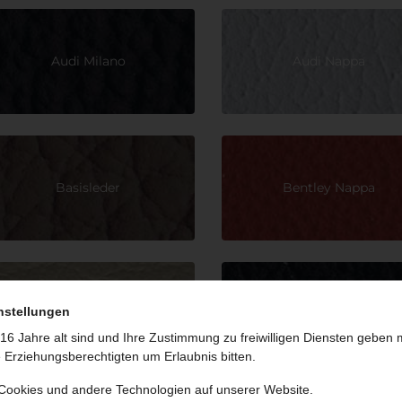
Audi Milano
Audi Nappa
Basisleder
Bentley Nappa
nstellungen
Lamborghini Nappa
Lugano
16 Jahre alt sind und Ihre Zustimmung zu freiwilligen Diensten geben
 Erziehungsberechtigten um Erlaubnis bitten.
Cookies und andere Technologien auf unserer Website.