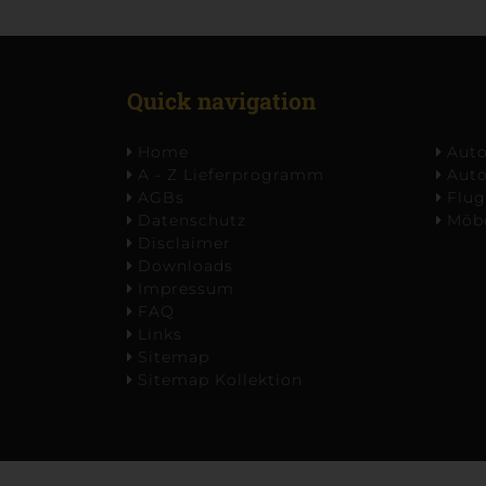
Quick navigation
Home
Auto
A - Z Lieferprogramm
Auto
AGBs
Flug
Datenschutz
Möbe
Disclaimer
Downloads
Impressum
FAQ
Links
Sitemap
Sitemap Kollektion