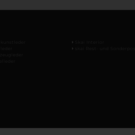
kunstleder
Skai Interior
leder
skai Rest- und Sonderpo
zeugleder
lleder