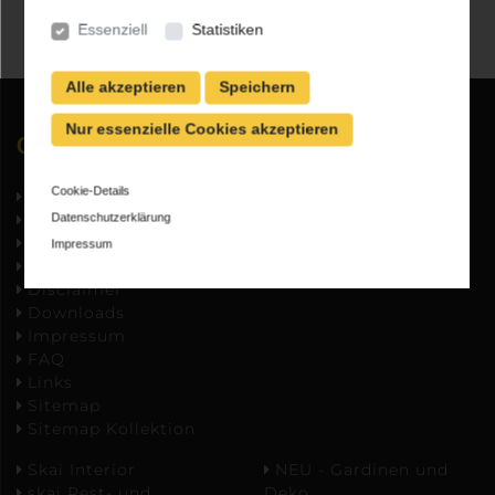
Essenziell
Statistiken
Alle akzeptieren
Speichern
Nur essenzielle Cookies akzeptieren
Quick navigation
Cookie-Details
Home
Autokunstleder
A - Z Lieferprogramm
Autoleder
Datenschutzerklärung
AGBs
Flugzeugleder
Impressum
Datenschutz
Möbelleder
Disclaimer
Downloads
Impressum
FAQ
Links
Sitemap
Sitemap Kollektion
Skai Interior
NEU - Gardinen und
skai Rest- und
Deko