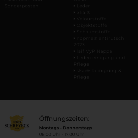
Sonderposten
Leder
Skai®
Velourstoffe
Objektstoffe
Schaumstoffe
nopma® antirutsch
2023
laif VyP Nappa
Lederreinigung und
Pflege
skai® Reinigung &
Pflege
Öffnungszeiten:
Montags - Donnerstags
08:00 Uhr - 17:00 Uhr