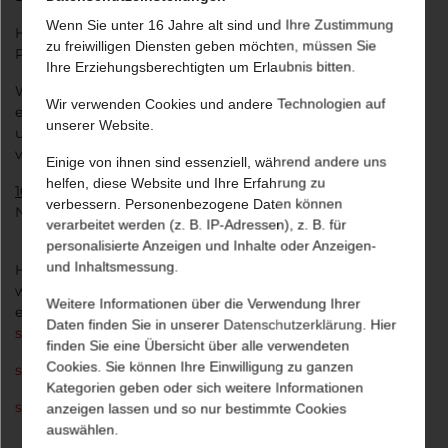
Wenn Sie unter 16 Jahre alt sind und Ihre Zustimmung
Hier können Sie unsere veröffentlichten Informationen als
zu freiwilligen Diensten geben möchten, müssen Sie
PDF herunterladen.
Ihre Erziehungsberechtigten um Erlaubnis bitten.
Wenn Sie sich hier für unseren
Newsletter abonnieren
,
Wir verwenden Cookies und andere Technologien auf
erhalten Sie immer die neuesten Informationen über
unserer Website.
unsere Produkte und Dienstleistungen mit Links zu den
von uns veröffentlichten nützlichen Informationen.
Einige von ihnen sind essenziell, während andere uns
helfen, diese Website und Ihre Erfahrung zu
10-09-2020
verbessern. Personenbezogene Daten können
Neue Kollektionskarte Toronto EN - staynu
verarbeitet werden (z. B. IP-Adressen), z. B. für
personalisierte Anzeigen und Inhalte oder Anzeigen-
und Inhaltsmessung.
Hier finden Sie eine Übersicht aller Desinfektionsmittel,
®
welche für die Flächendesinfektion der
skai
Bezugsstoffe
Weitere Informationen über die Verwendung Ihrer
empfohlen werden:
Daten finden Sie in unserer
Datenschutzerklärung
. Hier
®
skai
Desinfektionsmittelempfehlung (PDF)
( 07/2020)
finden Sie eine Übersicht über alle verwendeten
Cookies. Sie können Ihre Einwilligung zu ganzen
®
skai
Dynactiv Desinfektionsmittelempfehlung (PDF)
Kategorien geben oder sich weitere Informationen
®
skai
Reinigung und Pflege
anzeigen lassen und so nur bestimmte Cookies
auswählen.