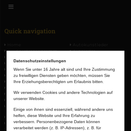
Quick navigation
Home
Autokunstleder
A - Z Lieferprogramm
Autoleder
AGBs
Flugzeugleder
Datenschutzeinstellungen
Datenschutz
Möbelleder
Disclaimer
Wenn Sie unter 16 Jahre alt sind und Ihre Zustimmung
Downloads
zu freiwilligen Diensten geben möchten, müssen Sie
Impressum
Ihre Erziehungsberechtigten um Erlaubnis bitten.
FAQ
Wir verwenden Cookies und andere Technologien auf
Links
unserer Website.
Sitemap
Sitemap Kollektion
Einige von ihnen sind essenziell, während andere uns
helfen, diese Website und Ihre Erfahrung zu
Skai Interior
NEU - Gardinen und
verbessern. Personenbezogene Daten können
skai Rest- und
Deko
verarbeitet werden (z. B. IP-Adressen), z. B. für
Sonderposten
Leder