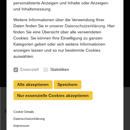
personalisierte Anzeigen und Inhalte oder Anzeigen-
Skai®
und Inhaltsmessung.
Velourstoffe
Objektstoffe
Weitere Informationen über die Verwendung Ihrer
Schaumstoffe
Daten finden Sie in unserer
Datenschutzerklärung
. Hier
nopma® antirutsch
finden Sie eine Übersicht über alle verwendeten
2023
Cookies. Sie können Ihre Einwilligung zu ganzen
laif VyP Nappa
Kategorien geben oder sich weitere Informationen
Lederreinigung und
anzeigen lassen und so nur bestimmte Cookies
Pflege
auswählen.
skai® Reinigung &
Pflege
Essenziell
Statistiken
Alle akzeptieren
Speichern
Nur essenzielle Cookies akzeptieren
Öffnungszeiten:
Cookie-Details
Montags - Donnerstags
Datenschutzerklärung
08:00 Uhr - 17:00 Uhr
Freitags
Impressum